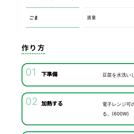
ごま
適量
作り方
01
下準備
豆苗を水洗いし
02
加熱する
電子レンジ可
る。(600W)