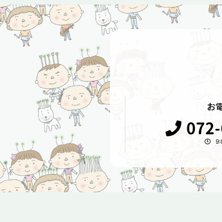
お
072-
9: