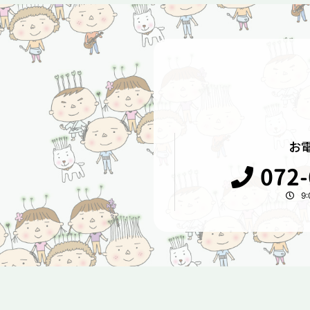
お
072-
9: